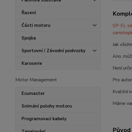
Palivová soustava
Komple
Řazení
SP-EL se 
Části motoru
samolepk
Spojka
Jak všich
Sportovní / Závodní podvozky
Ano, může
Karoserie
Není urče
Pro autom
Motor Management
Kvalitní 
Ecumaster
Máme vari
Snímání polohy motoru
Programovací kabely
Původ 
Zapalování