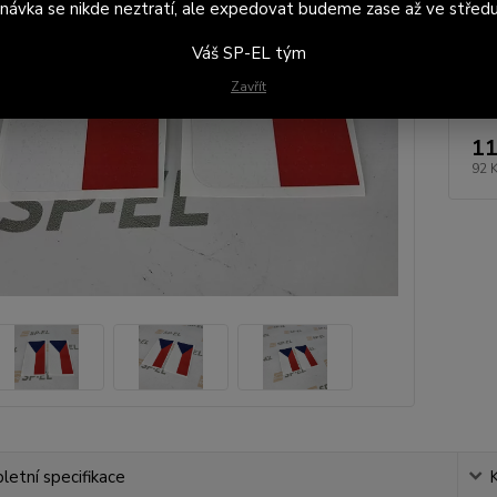
návka se nikde neztratí, ale expedovat budeme zase až ve středu
Dos
Váš SP-EL tým
voz
Zavřít
11
92 
etní specifikace