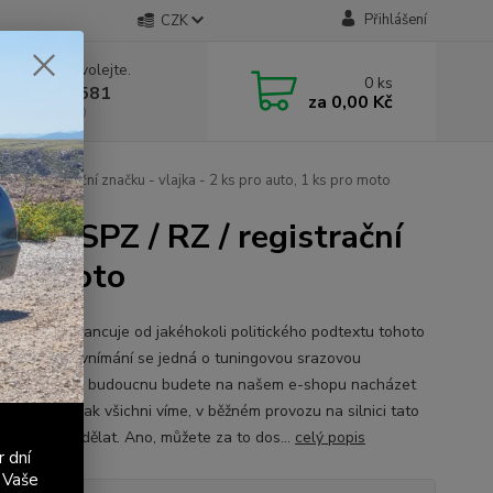
Přihlášení
CZK
 si rady? Zavolejte.
0
ks
 603 411 581
za
0,00 Kč
á 9:00 - 17:00
Z / registrační značku - vlajka - 2 ks pro auto, 1 ks pro moto
p na SPZ / RZ / registrační
 pro moto
se tímto distancuje od jakéhokoli politického podtextu tohoto
u. V našem vnímání se jedná o tuningovou srazovou
pku, které v budoucnu budete na našem e-shopu nacházet
ím měřítku. Jak všichni víme, v běžném provozu na silnici tato
ka nemá co dělat. Ano, můžete za to dos...
celý popis
r dní
 Vaše