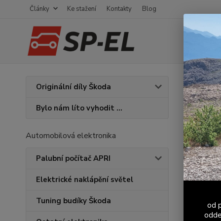
Články
Ke stažení
Kontakty
Blog
Úvod
U
Originální díly Škoda
Sraz
Bylo nám líto vyhodit ...
znač
Automobilová elektronika
Palubní počítač APRI
Elektrické naklápění světel
Tuning budíky Škoda
od p
odde