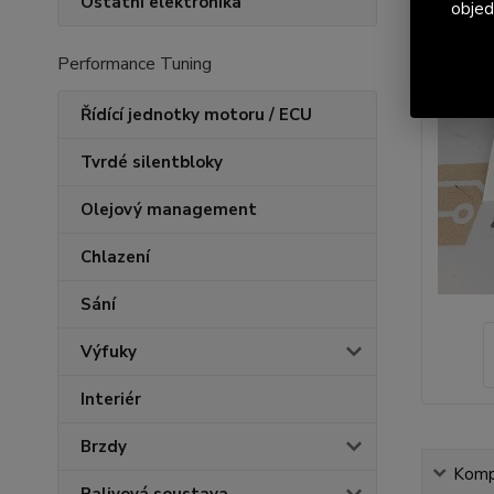
Ostatní elektronika
objed
Performance Tuning
Řídící jednotky motoru / ECU
Tvrdé silentbloky
Olejový management
Chlazení
Sání
Výfuky
Interiér
Brzdy
Kompl