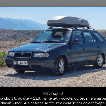
Nevíte
Hledat
+420
Po - P
niverzální autodoplňky
Srazová samolepka / Přelepka / Přelep na SPZ / R
ová samolepka / Přelepka / Přele
ku - vlajka - 2 ks pro auto, 1 ks
SP-EL 
výrobk
samole
ve větš
Milí zákaznící,
přelep
ondělí 3.8. do úterý 11.8. máme letní dovolenou. Jedeme si na pá
chnout k moři. Ale netřeba se tím stresovat, klidně objednávejte,