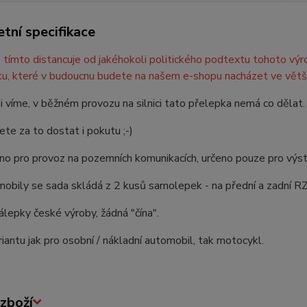
tní specifikace
tímto distancuje od jakéhokoli politického podtextu tohoto výr
u, které v budoucnu budete na našem e-shopu nacházet ve větš
ni víme, v běžném provozu na silnici tato přelepka nemá co dělat.
te za to dostat i pokutu ;-)
no pro provoz na pozemních komunikacích, určeno pouze pro výst
obily se sada skládá z 2 kusů samolepek - na přední a zadní R
nálepky české výroby, žádná "čína".
antu jak pro osobní / nákladní automobil, tak motocykl.
zboží