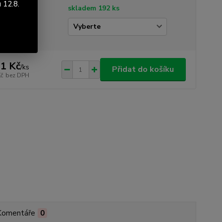
 12.8.
tupnost
skladem 192 ks
idlo
1 Kč
/
ks
Přidat do košíku
Kč
bez DPH
Komentáře
0