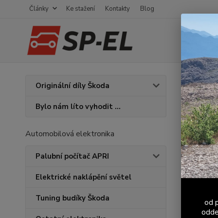
Články
Ke stažení
Kontakty
Blog
Úvod
K
Originální díly Škoda
Stín
Bylo nám líto vyhodit ...
Novinka
Automobilová elektronika
Palubní počítač APRI
Elektrické naklápění světel
Tuning budíky Škoda
od p
odde