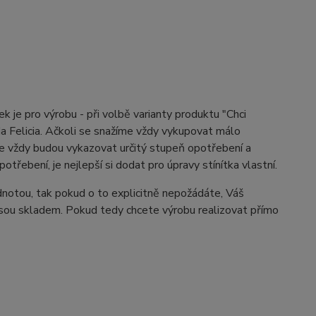
k je pro výrobu - při volbě varianty produktu "Chci
da Felicia. Ačkoli se snažíme vždy vykupovat málo
 že vždy budou vykazovat určitý stupeň opotřebení a
řebení, je nejlepší si dodat pro úpravy stínítka vlastní.
dnotou, tak pokud o to explicitně nepožádáte, Váš
 jsou skladem. Pokud tedy chcete výrobu realizovat přímo