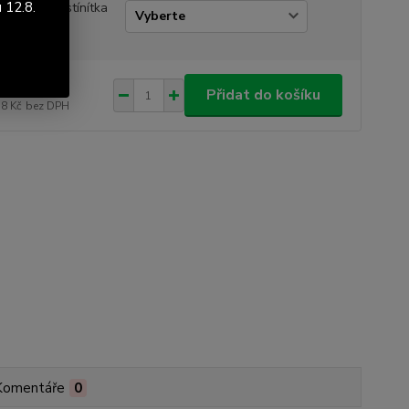
 12.8.
ám vlastní stínítka
obšívání
240 Kč
/
ks
Přidat do košíku
78 Kč
bez DPH
Komentáře
0