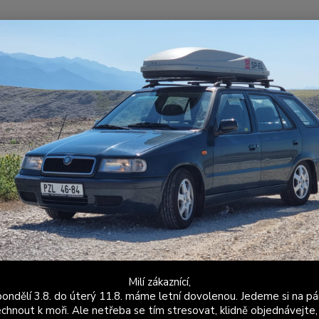
Nevíte
Hledat
+420
Po - P
ožené a látkové doplňky
Škoda Felicia
Stínítka
Stínítka Felicia 
ítka Felicia Colorline modré kor
Stínít
černo-
ohlede
výrobu 
ze stan
Milí zákaznící,
ondělí 3.8. do úterý 11.8. máme letní dovolenou. Jedeme si na pá
Dos
chnout k moři. Ale netřeba se tím stresovat, klidně objednávejte,