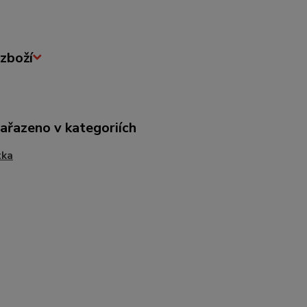
zboží
zařazeno v kategoriích
tka