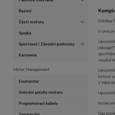
Palivová soustava
Komple
Řazení
Stínítka 
Části motoru
V setu je
Spojka
Upozorněn
Sportovní / Závodní podvozky
zakoupit"
opotřeben
Karoserie
vizuální 
Motor Management
Upozorněn
hotový vý
Ecumaster
z Vámi do
Snímání polohy motoru
Upozorně
Installat
Programovací kabely
Das produ
Zapalování