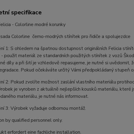
tní specifikace
Felicia - Colorline modré korunky
 sada Colorline černo-modrých stínítek pro řidiče a spolujezdce
í 1: S ohledem na špatnou dostupnost originálních Felicia stíníte
 - použit materiál ze standardních použitých stínítek z vozů Ško
é díly a při šití je vzhledově repasujeme, je nutné si uvědomit,
degradace. Pokud očekáváte určitý Vámi předpokládaný stupeň opot
í 2: Pokud zvolíte možnost zaslání vlastního materiálu protiho
robek je vyroben z aktuálně nejlepších kousků materiálu, které
daného materiálu, je nutné nás informovat.
ní 3: Výrobek vyžaduje odbornou montáž.
ion by qualified personnel only.
kt erfordert eine fachliche installation.