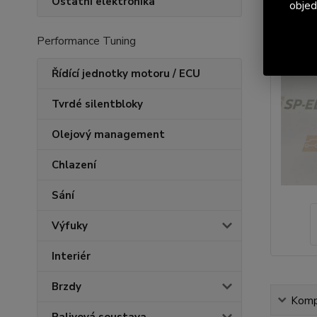
Ostatní elektronika
objed
Performance Tuning
Řídící jednotky motoru / ECU
Tvrdé silentbloky
Olejový management
Chlazení
Sání
Výfuky
Interiér
Brzdy
Kompl