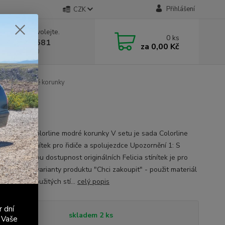
Přihlášení
CZK
 si rady? Zavolejte.
0
ks
 603 411 581
za
0,00 Kč
á 9:00 - 17:00
Colorline modré korunky
unky
ka Felicia - Colorline modré korunky V setu je sada Colorline
modrých stínítek pro řidiče a spolujezdce Upozornění 1: S
m na špatnou dostupnost originálních Felicia stínítek je pro
- při volbě varianty produktu "Chci zakoupit" - použit materiál
dardních použitých stí...
celý popis
r dní
tupnost
skladem 2 ks
 Vaše