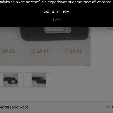
návka se nikde neztratí, ale expedovat budeme zase až ve středu
Dod
na 
Váš SP-EL tým
Zavřít
3 
2 6
etní specifikace