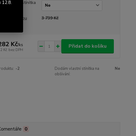
 12.8.
ám vlastní stínítka
obšívání
a před slevou
3 739 Kč
282 Kč
/
ks
Přidat do košíku
12 Kč
bez DPH
roduktu:
-2
Dodám vlastní stínítka na
Ne
obšívání:
Komentáře
0