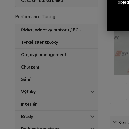
Ostatní elektronika
objed
Performance Tuning
Řídící jednotky motoru / ECU
Tvrdé silentbloky
Olejový management
Chlazení
Sání
Výfuky
Interiér
Brzdy
Kompl