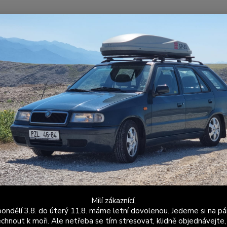
Nevíte
Hledat
+420
Po - P
ožené a látkové doplňky
Škoda Felicia
Stínítka
Stínítka Felicia C
ítka Felicia Colorline žluté korun
Stínítk
černo-ž
ohlede
výrobu 
ze stan
Milí zákaznící,
ondělí 3.8. do úterý 11.8. máme letní dovolenou. Jedeme si na pá
Dos
chnout k moři. Ale netřeba se tím stresovat, klidně objednávejte,