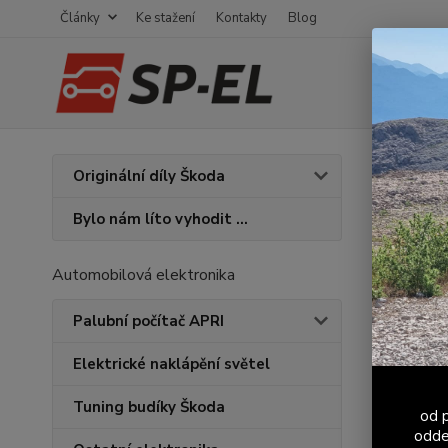
Články
Ke stažení
Kontakty
Blog
Úvod
K
Originální díly Škoda
Stín
Bylo nám líto vyhodit ...
Novinka
Automobilová elektronika
Palubní počítač APRI
Elektrické naklápění světel
Tuning budíky Škoda
od p
odde