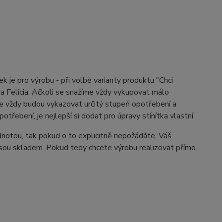
k je pro výrobu - při volbě varianty produktu "Chci
da Felicia. Ačkoli se snažíme vždy vykupovat málo
 že vždy budou vykazovat určitý stupeň opotřebení a
řebení, je nejlepší si dodat pro úpravy stínítka vlastní.
dnotou, tak pokud o to explicitně nepožádáte, Váš
 jsou skladem. Pokud tedy chcete výrobu realizovat přímo