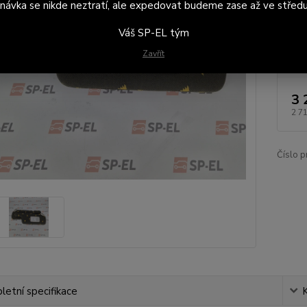
návka se nikde neztratí, ale expedovat budeme zase až ve středu
Dod
na 
Váš SP-EL tým
Cen
Zavřít
3 
2 7
Číslo p
etní specifikace