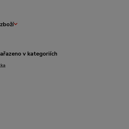
zboží
zařazeno v kategoriích
tka