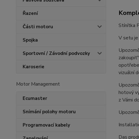
Palivová soustava
Komple
Řazení
Stínítka F
Části motoru
V setu je
Spojka
Upozorněn
Sportovní / Závodní podvozky
zakoupit"
opotřeben
Karoserie
vizuální 
Motor Management
Upozorněn
hotový vý
Ecumaster
z Vámi do
Snímání polohy motoru
Upozorně
Installat
Programovací kabely
Das produ
Zapalování