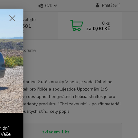
Přihlášení
CZK
 si rady? Zavolejte.
0
ks
 603 411 581
za
0,00 Kč
á 9:00 - 17:00
olorline žluté korunky
ky
a Felicia - Colorline žluté korunky V setu je sada Colorline
lutých stínítek pro řidiče a spolujezdce Upozornění 1: S
m na špatnou dostupnost originálních Felicia stínítek je pro
- při volbě varianty produktu "Chci zakoupit" - použit materiál
dardních použitých stín...
celý popis
r dní
tupnost
skladem 1 ks
 Vaše