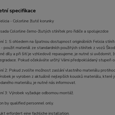
tní specifikace
elicia - Colorline žluté korunky
 sada Colorline černo-žlutých stínítek pro řidiče a spolujezdce
í 1: S ohledem na špatnou dostupnost originálních Felicia stíníte
 - použit materiál ze standardních použitých stínítek z vozů Ško
é díly a při šití je vzhledově repasujeme, je nutné si uvědomit,
degradace. Pokud očekáváte určitý Vámi předpokládaný stupeň opot
í 2: Pokud zvolíte možnost zaslání vlastního materiálu protiho
robek je vyroben z aktuálně nejlepších kousků materiálu, které
daného materiálu, je nutné nás informovat.
ní 3: Výrobek vyžaduje odbornou montáž.
ion by qualified personnel only.
kt erfordert eine fachliche installation.