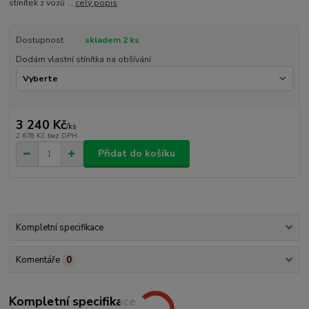
stínítek z vozů ...
celý popis
Dostupnost
skladem 2 ks
Dodám vlastní stínítka na obšívání
3 240 Kč
/
ks
2 678 Kč
bez DPH
Přidat do košíku
Kompletní specifikace
Komentáře
0
Kompletní specifikace