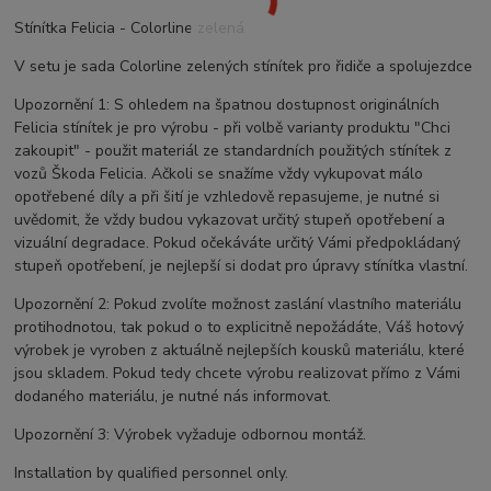
Stínítka Felicia - Colorline zelená
V setu je sada Colorline zelených stínítek pro řidiče a spolujezdce
Upozornění 1: S ohledem na špatnou dostupnost originálních
Felicia stínítek je pro výrobu - při volbě varianty produktu "Chci
zakoupit" - použit materiál ze standardních použitých stínítek z
vozů Škoda Felicia. Ačkoli se snažíme vždy vykupovat málo
opotřebené díly a při šití je vzhledově repasujeme, je nutné si
uvědomit, že vždy budou vykazovat určitý stupeň opotřebení a
vizuální degradace. Pokud očekáváte určitý Vámi předpokládaný
stupeň opotřebení, je nejlepší si dodat pro úpravy stínítka vlastní.
Upozornění 2: Pokud zvolíte možnost zaslání vlastního materiálu
protihodnotou, tak pokud o to explicitně nepožádáte, Váš hotový
výrobek je vyroben z aktuálně nejlepších kousků materiálu, které
jsou skladem. Pokud tedy chcete výrobu realizovat přímo z Vámi
dodaného materiálu, je nutné nás informovat.
Upozornění 3: Výrobek vyžaduje odbornou montáž.
Installation by qualified personnel only.