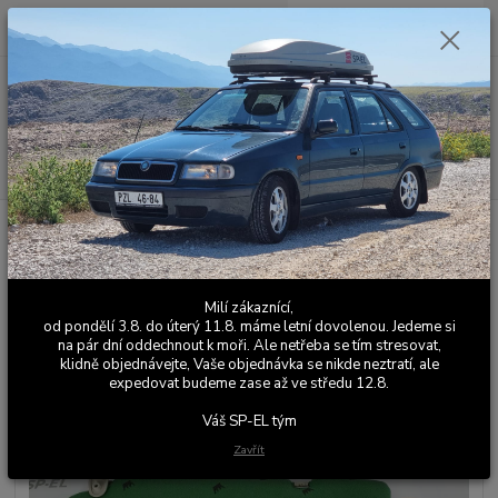
0
ks
+420 603 411 581
CZK
za
0,00 Kč
Po - Pá 9:00 - 17:00
Menu
Hledat
Úvod
Kožené a látkové doplňky
Škoda Felicia
Stínítka
Stínítka
Felicia Colorline zelená
Stínítka Felicia Colorline zelená
Milí zákaznící,
od pondělí 3.8. do úterý 11.8. máme letní dovolenou. Jedeme si
na pár dní oddechnout k moři. Ale netřeba se tím stresovat,
klidně objednávejte, Vaše objednávka se nikde neztratí, ale
expedovat budeme zase až ve středu 12.8.
Váš SP-EL tým
Zavřít