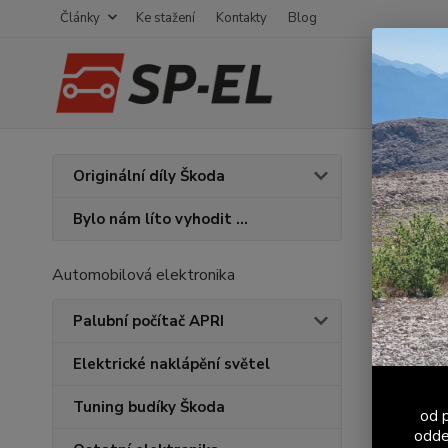
Články
Ke stažení
Kontakty
Blog
Úvod
S
Originální díly Škoda
Trič
Bylo nám líto vyhodit ...
Automobilová elektronika
Palubní počítač APRI
Elektrické naklápění světel
Tuning budíky Škoda
od p
odde