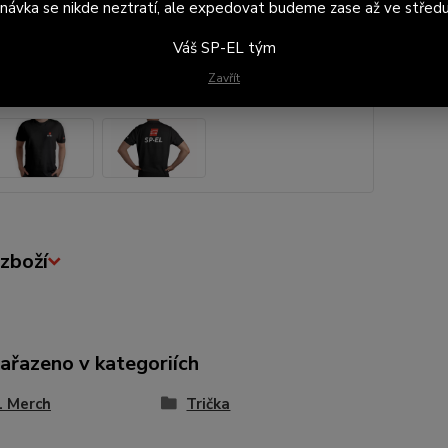
návka se nikde neztratí, ale expedovat budeme zase až ve středu
Váš SP-EL tým
Velikos
Zavřít
zboží
zařazeno v kategoriích
L Merch
Trička