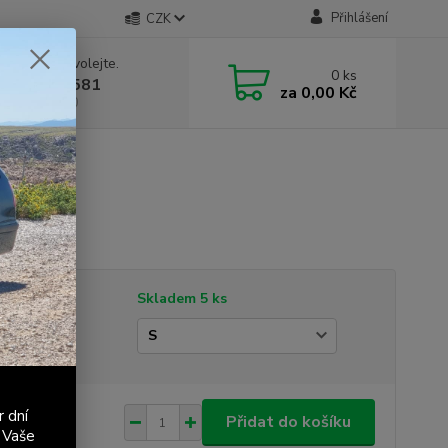
Přihlášení
CZK
 si rady? Zavolejte.
0
ks
 603 411 581
za
0,00 Kč
á 9:00 - 17:00
tupnost
Skladem 5 ks
ikost
9 Kč
r dní
/
ks
Přidat do košíku
 Vaše
 Kč
bez DPH