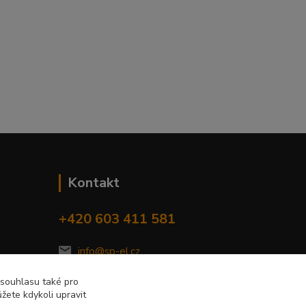
Kontakt
+420 603 411 581
info@sp-el.cz
 souhlasu také pro
žete kdykoli upravit