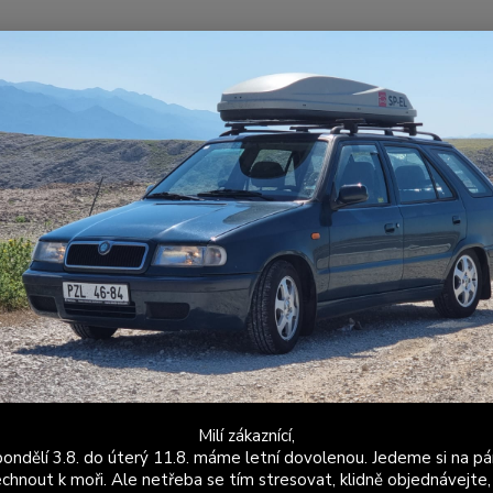
Nevíte
Hledat
+420
Po - P
P-EL Merch
Tričko SP-EL
ko SP-EL
Dos
Vel
Milí zákaznící,
49
ondělí 3.8. do úterý 11.8. máme letní dovolenou. Jedeme si na pá
chnout k moři. Ale netřeba se tím stresovat, klidně objednávejte,
412