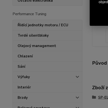
Ostatní elektronika
objed
Performance Tuning
Řídící jednotky motoru / ECU
Tvrdé silentbloky
Olejový management
Chlazení
Původ 
Sání
Výfuky
Zboží 
Interiér
SP-E
Brzdy