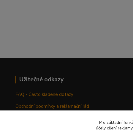
Užitečné odkazy
FAQ - Často kladené dotazy
Obchodní podmínky a reklamační řád
Pro základní funk
účely cílení reklam