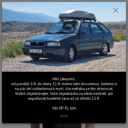
0
ks
+420 603 411 581
CZK
za
0,00 Kč
Po - Pá 9:00 - 17:00
Menu
Hledat
Úvod
SP-EL Merch
Tričko SP-EL
Tričko SP-EL
Milí zákaznící,
od pondělí 3.8. do úterý 11.8. máme letní dovolenou. Jedeme si
na pár dní oddechnout k moři. Ale netřeba se tím stresovat,
klidně objednávejte, Vaše objednávka se nikde neztratí, ale
expedovat budeme zase až ve středu 12.8.
Váš SP-EL tým
Zavřít