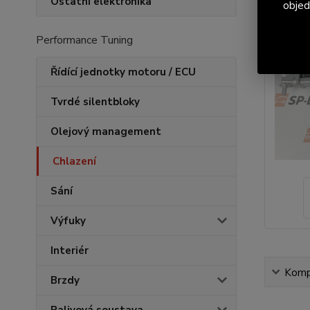
Ostatní elektronika
objed
Performance Tuning
Řídící jednotky motoru / ECU
Tvrdé silentbloky
Olejový management
Chlazení
Sání
Výfuky
Interiér
Kompl
Brzdy