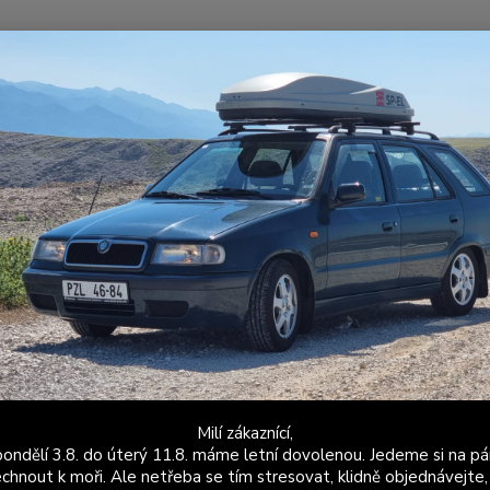
Nevíte
Hledat
+420
Po - P
hlazení
Univerzální závodní hliníkový chladič
erzální závodní hliníkový chladi
Celohl
cm Výr
(finů) 
Běžné c
plastu
Milí zákaznící,
ondělí 3.8. do úterý 11.8. máme letní dovolenou. Jedeme si na pá
Dos
chnout k moři. Ale netřeba se tím stresovat, klidně objednávejte,