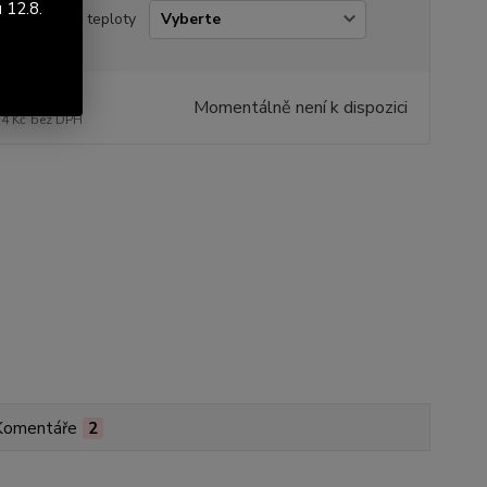
 12.8.
it na snímač teploty
969 Kč
/
ks
Momentálně není k dispozici
54 Kč
bez DPH
Komentáře
2