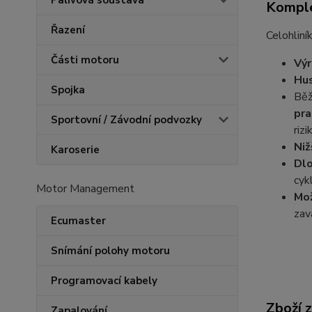
Palivová soustava
Komple
Řazení
Celohliní
Části motoru
Výr
Hus
Spojka
Běž
pra
Sportovní / Závodní podvozky
riz
Niž
Karoserie
Dl
cyk
Motor Management
Mož
zav
Ecumaster
Snímání polohy motoru
Programovací kabely
Zboží 
Zapalování