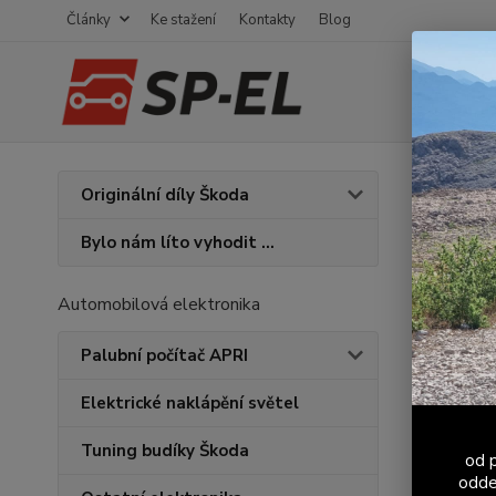
Články
Ke stažení
Kontakty
Blog
Úvod
C
Originální díly Škoda
Univ
Bylo nám líto vyhodit ...
Automobilová elektronika
Palubní počítač APRI
Elektrické naklápění světel
Tuning budíky Škoda
od p
odde