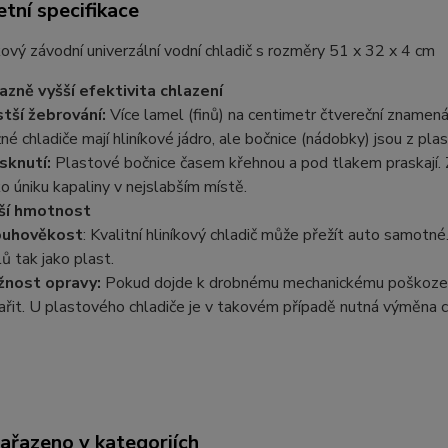
tní specifikace
kový závodní univerzální vodní chladič s rozměry 51 x 32 x 4 cm
azně vyšší efektivita chlazení
tší žebrování:
Více lamel (finů) na centimetr čtvereční znamená 
né chladiče mají hliníkové jádro, ale bočnice (nádobky) jsou z 
sknutí:
Plastové bočnice časem křehnou a pod tlakem praskají. 
iko úniku kapaliny v nejslabším místě.
ší hmotnost
ouhověkost
: Kvalitní hliníkový chladič může přežít auto samot
lů tak jako plast.
nost opravy:
Pokud dojde k drobnému mechanickému poškození (
ařit. U plastového chladiče je v takovém případě nutná výměna c
zařazeno v kategoriích