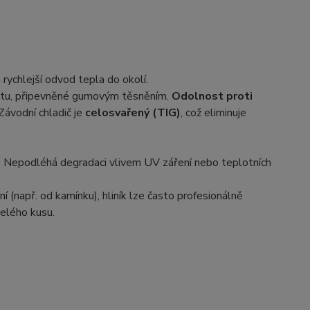
rychlejší odvod tepla do okolí.
plastu, připevněné gumovým těsněním.
Odolnost proti
Závodní chladič je
celosvařený (TIG)
, což eliminuje
né. Nepodléhá degradaci vlivem UV záření nebo teplotních
např. od kamínku), hliník lze často profesionálně
elého kusu.