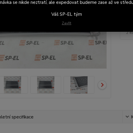
návka se nikde neztratí, ale expedovat budeme zase až ve středu
Záv
Váš SP-EL tým
Zavřít
2 
2 4
etní specifikace