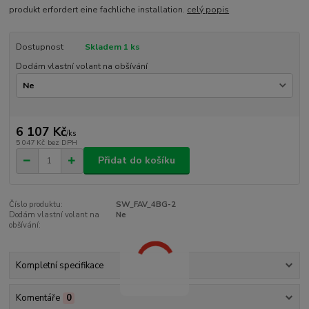
produkt erfordert eine fachliche installation.
celý popis
Dostupnost
Skladem 1 ks
Dodám vlastní volant na obšívání
6 107 Kč
/
ks
5 047 Kč
bez DPH
Přidat do košíku
Číslo produktu:
SW_FAV_4BG-2
Dodám vlastní volant na
Ne
obšívání:
Kompletní specifikace
Komentáře
0