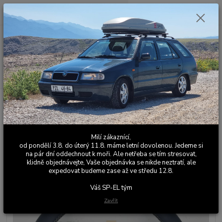
0
ks
+420 603 411 581
CZK
za
0,00 Kč
Po - Pá 9:00 - 17:00
Menu
Hledat
Úvod
Kožené a látkové doplňky
Škoda Favorit
Volanty
Volant
Favorit - 4 ramenný - černá - šedivá nit
Volant Favorit - 4 ramenný -
Milí zákaznící,
černá - šedivá nit
od pondělí 3.8. do úterý 11.8. máme letní dovolenou. Jedeme si
na pár dní oddechnout k moři. Ale netřeba se tím stresovat,
klidně objednávejte, Vaše objednávka se nikde neztratí, ale
expedovat budeme zase až ve středu 12.8.
Váš SP-EL tým
Zavřít