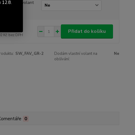
 12.8.
ám vlastní volant
obšívání
237 Kč
/
ks
Přidat do košíku
02 Kč
bez DPH
roduktu:
SW_FAV_GR-2
Dodám vlastní volant na
Ne
obšívání:
Komentáře
0