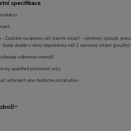
tní specifikace
produktu
olant:
 - Zasíláte na úpravu váš vlastní volant - výměnný způsob, poku
- Bude dodán v rámci objednávky náš 2 ramenný volant (použitý d
vyžaduje odbornou montáž.
ion by qualified personnel only.
kt erfordert eine fachliche installation.
zboží