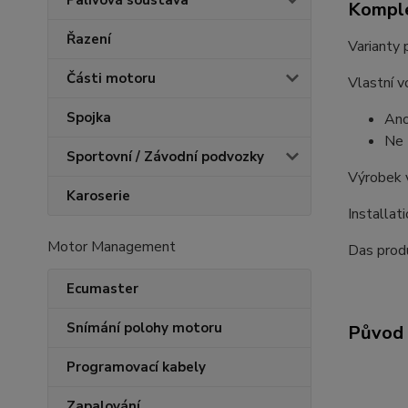
Palivová soustava
Komple
Řazení
Varianty 
Části motoru
Vlastní v
Spojka
Ano
Ne 
Sportovní / Závodní podvozky
Výrobek 
Karoserie
Installat
Motor Management
Das produ
Ecumaster
Snímání polohy motoru
Původ 
Programovací kabely
Zapalování