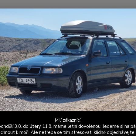
Nevíte
Hledat
+420
Po - P
ožené a látkové doplňky
Škoda Favorit
Volant Favorit kožený - 2 ram
nt Favorit kožený - 2 ramenný - 
Varian
vlastn
obšívá
ramenn
Install
Milí zákaznící,
ondělí 3.8. do úterý 11.8. máme letní dovolenou. Jedeme si na pá
Dos
chnout k moři. Ale netřeba se tím stresovat, klidně objednávejte,