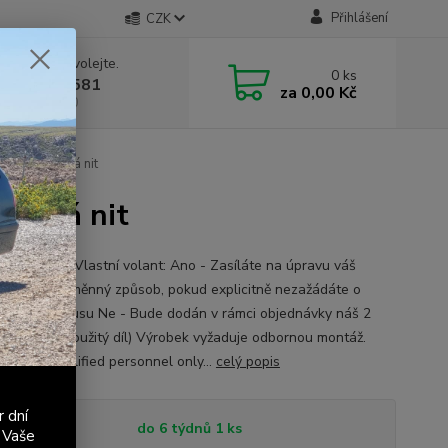
Přihlášení
CZK
 si rady? Zavolejte.
0
ks
 603 411 581
za
0,00 Kč
á 9:00 - 17:00
enný - světlá nit
světlá nit
ty produktu Vlastní volant: Ano - Zasíláte na úpravu váš
í volant - výměnný způsob, pokud explicitně nezažádáte o
ní Vašeho kusu Ne - Bude dodán v rámci objednávky náš 2
ý volant (použitý díl) Výrobek vyžaduje odbornou montáž.
ation by qualified personnel only...
celý popis
r dní
tupnost
do 6 týdnů 1 ks
 Vaše