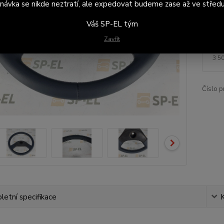
návka se nikde neztratí, ale expedovat budeme zase až ve středu
Dod
na 
Váš SP-EL tým
Zavřít
4 
3 5
Číslo p
etní specifikace