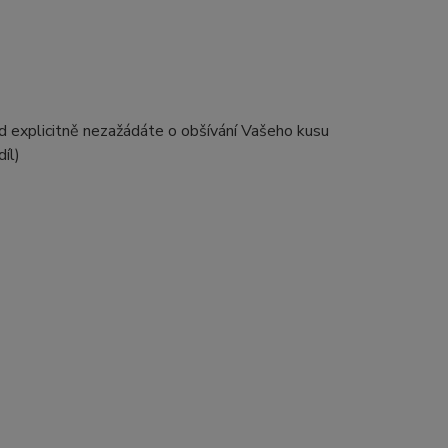
d explicitně nezažádáte o obšívání Vašeho kusu
íl)