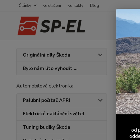
Články
Ke stažení
Kontakty
Blog
Úvod
K
Originální díly Škoda
Vola
Bylo nám líto vyhodit ...
Automobilová elektronika
Palubní počítač APRI
Elektrické naklápění světel
Tuning budíky Škoda
od p
odde