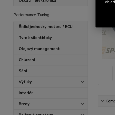
Ostatní elektronika
objed
Performance Tuning
Řídící jednotky motoru / ECU
Tvrdé silentbloky
Olejový management
Chlazení
Sání
Výfuky
Interiér
Kompl
Brzdy