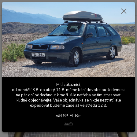
0
ks
+420 603 411 581
CZK
za
0,00 Kč
Po - Pá 9:00 - 17:00
Menu
Hledat
Úvod
Kožené a látkové doplňky
Škoda Favorit
Volant Favorit kožený
Volant Favorit kožený
Milí zákaznící,
od pondělí 3.8. do úterý 11.8. máme letní dovolenou. Jedeme si
na pár dní oddechnout k moři. Ale netřeba se tím stresovat,
klidně objednávejte, Vaše objednávka se nikde neztratí, ale
expedovat budeme zase až ve středu 12.8.
Váš SP-EL tým
Zavřít