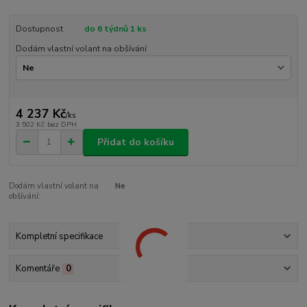
Dostupnost
do 6 týdnů 1 ks
Dodám vlastní volant na obšívání
4 237 Kč
/
ks
3 502 Kč
bez DPH
Přidat do košíku
Dodám vlastní volant na
Ne
obšívání:
Kompletní specifikace
Komentáře
0