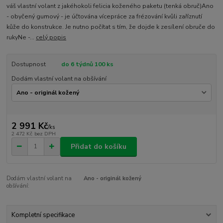
váš vlastní volant z jakéhokoli felicia koženého paketu (tenká obruč)Ano
- obyčený gumový - je účtována vícepráce za frézování kvůli zaříznutí
kůže do konstrukce. Je nutno počítat s tím, že dojde k zesílení obruče do
rukyNe -...
celý popis
Dostupnost
do 6 týdnů 100 ks
Dodám vlastní volant na obšívání
2 991 Kč
/
ks
2 472 Kč
bez DPH
Přidat do košíku
Dodám vlastní volant na
Ano - originál kožený
obšívání:
Kompletní specifikace