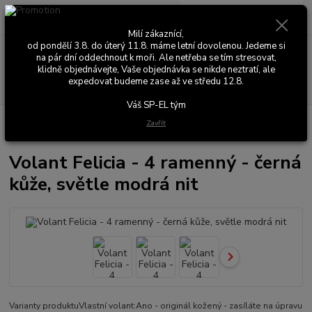
0
ks
+420 603 411 581
CZK
za
0,00 Kč
Po - Pá 9:00 - 17:00
Milí zákaznící,
od pondělí 3.8. do úterý 11.8. máme letní dovolenou. Jedeme si
Menu
na pár dní oddechnout k moři. Ale netřeba se tím stresovat,
klidně objednávejte, Vaše objednávka se nikde neztratí, ale
expedovat budeme zase až ve středu 12.8.
Hledat
Váš SP-EL tým
Úvod
Kožené a látkové doplňky
Škoda Felicia
Volanty
Volant
Zavřít
Felicia - 4 ramenný - černá kůže, světle modrá nit
Volant Felicia - 4 ramenný - černá
kůže, světle modrá nit
Varianty produktuVlastní volant:Ano - originál kožený - zasíláte na úpravu