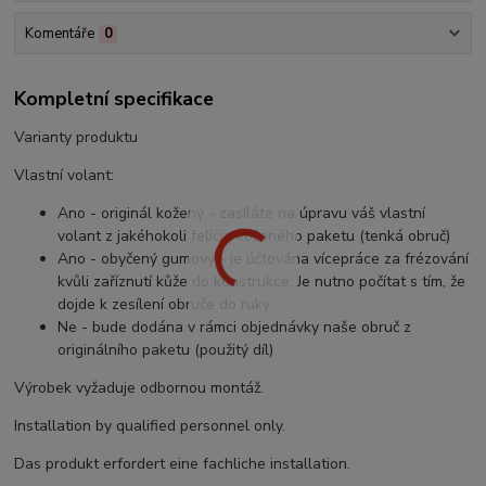
Komentáře
0
Kompletní specifikace
Varianty produktu
Vlastní volant:
Ano - originál kožený - zasíláte na úpravu váš vlastní
volant z jakéhokoli felicia koženého paketu (tenká obruč)
Ano - obyčený gumový - je účtována vícepráce za frézování
kvůli zaříznutí kůže do konstrukce. Je nutno počítat s tím, že
dojde k zesílení obruče do ruky
Ne - bude dodána v rámci objednávky naše obruč z
originálního paketu (použitý díl)
Výrobek vyžaduje odbornou montáž.
Installation by qualified personnel only.
Das produkt erfordert eine fachliche installation.