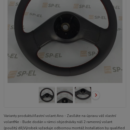
Varianty produktuVlastní volant:Ano - Zasíláte na úpravu váš vlastní
volantNe - Bude dodán v rámci objednávky náš 2 ramenný volant
(použitý díl)Výrobek vyžaduje odbornou montáž.Installation by qualified