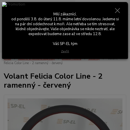
0
ks
+420 603 411 581
CZK
za
0,00 Kč
Po - Pá 9:00 - 17:00
Milí zákaznící,
od pondělí 3.8. do úterý 11.8. máme letní dovolenou. Jedeme si
na pár dní oddechnout k moři. Ale netřeba se tím stresovat,
Menu
klidně objednávejte, Vaše objednávka se nikde neztratí, ale
expedovat budeme zase až ve středu 12.8.
Hledat
Váš SP-EL tým
Zavřít
Úvod
Kožené a látkové doplňky
Škoda Felicia
Volanty
Volant
Felicia Color Line - 2 ramenný - červený
Volant Felicia Color Line - 2
ramenný - červený