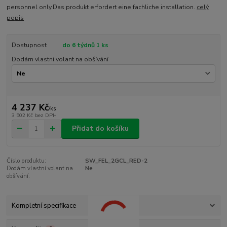
personnel only.Das produkt erfordert eine fachliche installation.
celý
popis
Dostupnost
do 6 týdnů 1 ks
Dodám vlastní volant na obšívání
4 237 Kč
/
ks
3 502 Kč
bez DPH
Přidat do košíku
Číslo produktu:
SW_FEL_2GCL_RED-2
Dodám vlastní volant na
Ne
obšívání:
Kompletní specifikace