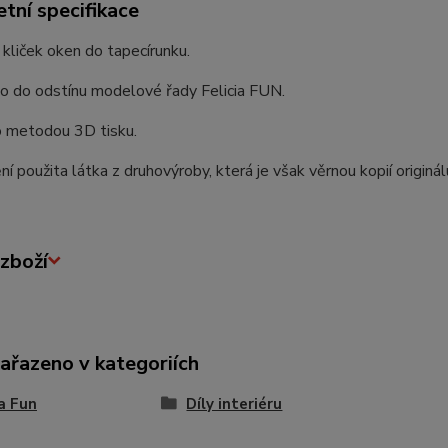
tní specifikace
kliček oken do tapecírunku.
o do odstínu modelové řady Felicia FUN.
 metodou 3D tisku.
ní použita látka z druhovýroby, která je však věrnou kopií originál
zboží
zařazeno v kategoriích
ia Fun
Díly interiéru