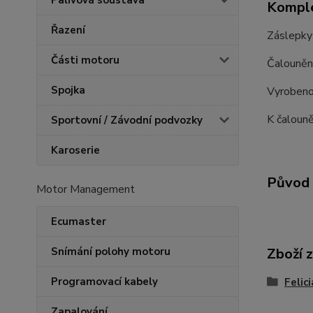
Palivová soustava
Komple
Řazení
Záslepky 
Části motoru
Čalouněn
Spojka
Vyrobeno
K čalouně
Sportovní / Závodní podvozky
Karoserie
Původ 
Motor Management
Ecumaster
Zboží 
Snímání polohy motoru
Programovací kabely
Felic
Zapalování