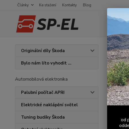
Články
Ke stažení
Kontakty
Blog
Úvod
F
Originální díly Škoda
Zásl
Bylo nám líto vyhodit ...
Automobilová elektronika
Palubní počítač APRI
Elektrické naklápění světel
Tuning budíky Škoda
od p
odde