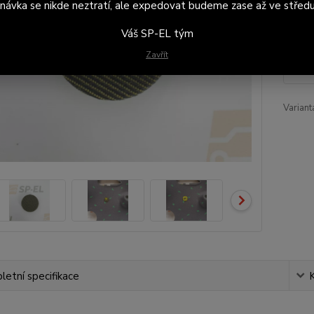
návka se nikde neztratí, ale expedovat budeme zase až ve středu
Váš SP-EL tým
94
Zavřít
78 
Variant
etní specifikace