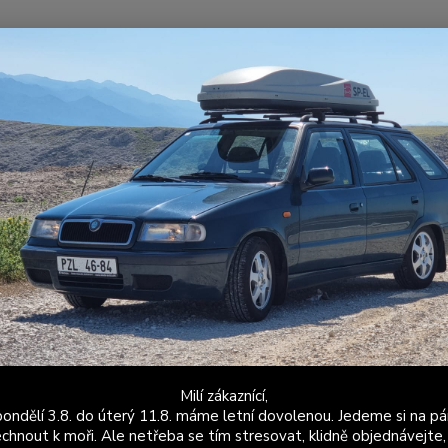
Nevíte
Hledat
+420
Po - P
elicia Fun
Záslepka tapecírunku Felicia FUN
epka tapecírunku Felicia FUN
Záslep
modelo
použita
popis
Milí zákaznící,
Dos
ondělí 3.8. do úterý 11.8. máme letní dovolenou. Jedeme si na pá
chnout k moři. Ale netřeba se tím stresovat, klidně objednávejte,
Var