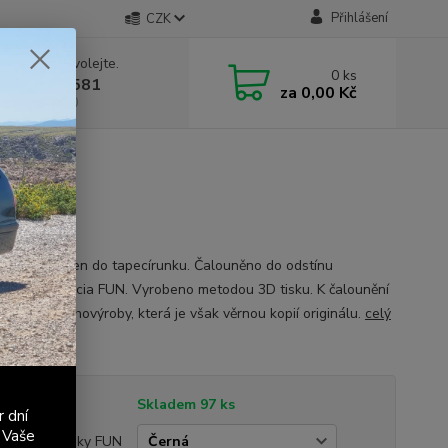
Přihlášení
CZK
 si rady? Zavolejte.
0
ks
 603 411 581
za
0,00 Kč
á 9:00 - 17:00
ky kliček oken do tapecírunku. Čalouněno do odstínu
vé řady Felicia FUN. Vyrobeno metodou 3D tisku. K čalounění
 látka z druhovýroby, která je však věrnou kopií originálu.
celý
tupnost
Skladem 97 ks
r dní
 Vaše
ianta záslepky FUN