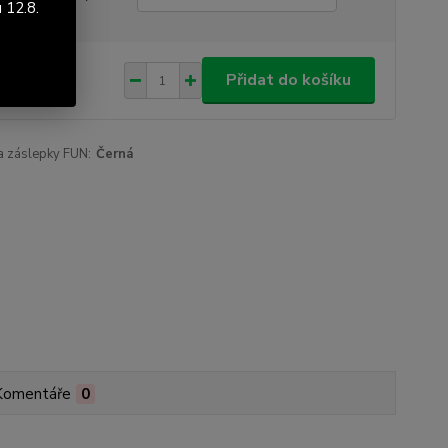
 12.8.
 Kč
/
ks
Přidat do košíku
Kč
bez DPH
a záslepky FUN:
Černá
Komentáře
0