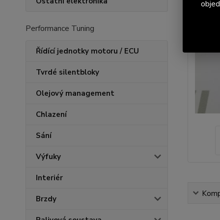
Ostatní elektronika
objed
Performance Tuning
Řídící jednotky motoru / ECU
Tvrdé silentbloky
Olejový management
Chlazení
Sání
Výfuky
Interiér
Kompl
Brzdy