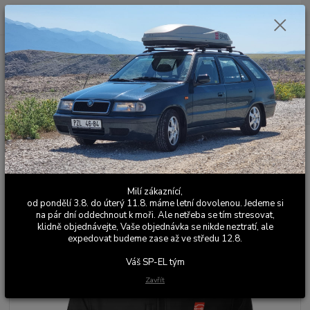
0
ks
+420 603 411 581
CZK
za
0,00 Kč
Po - Pá 9:00 - 17:00
Menu
Hledat
Úvod
SP-EL Merch
Bundy
Zimní bunda SP-EL
Zimní bunda SP-EL
Milí zákaznící,
od pondělí 3.8. do úterý 11.8. máme letní dovolenou. Jedeme si
na pár dní oddechnout k moři. Ale netřeba se tím stresovat,
klidně objednávejte, Vaše objednávka se nikde neztratí, ale
expedovat budeme zase až ve středu 12.8.
Váš SP-EL tým
Zavřít