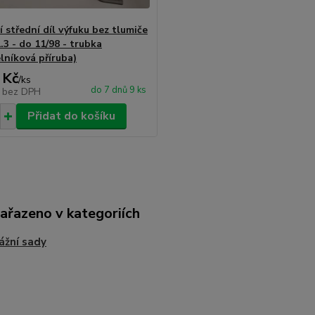
 střední díl výfuku bez tlumiče
1.3 - do 11/98 - trubka
lníková příruba)
 Kč
/
ks
do 7 dnů 9 ks
č
bez DPH
Přidat do košíku
zařazeno v kategoriích
ážní sady