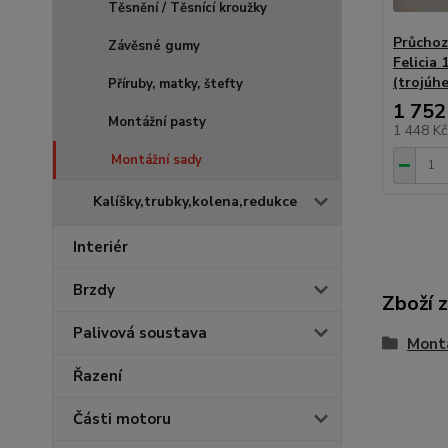
Těsnění / Těsnící kroužky
Průchozí
Závěsné gumy
Felicia 
(trojúhe
Příruby, matky, štefty
1 752
Montážní pasty
1 448 K
Montážní sady
Kalíšky,trubky,kolena,redukce
Interiér
Brzdy
Zboží 
Palivová soustava
Mont
Řazení
Části motoru