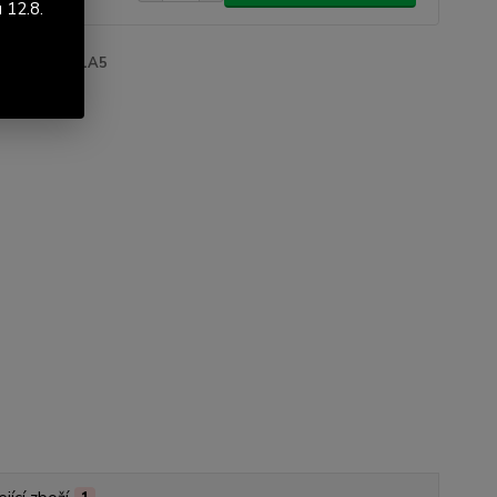
 12.8.
roduktu:
MS1A5