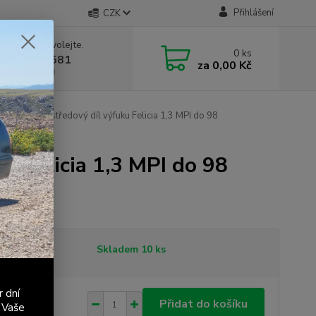
Přihlášení
CZK
 si rady? Zavolejte.
0
ks
 603 411 581
za
0,00 Kč
á 9:00 - 17:00
í sada pro středový díl výfuku Felicia 1,3 MPI do 98
u Felicia 1,3 MPI do 98
tupnost
Skladem 10 ks
r dní
6 Kč
/
ks
Přidat do košíku
 Vaše
 Kč
bez DPH