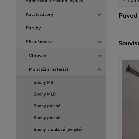
Kome
Sportovní a závodní výfuky
Původ 
Katalyzátory
Příruby
Příslušenství
Souvise
Vlnovce
Montážní materiál
Spony M8
Spony M10
Spony ploché
Spony ploché
Spony trubkové (dvojité)