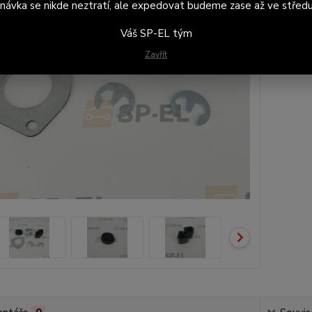
návka se nikde neztratí, ale expedovat budeme zase až ve středu
Váš SP-EL tým
Číslo p
Zavřít