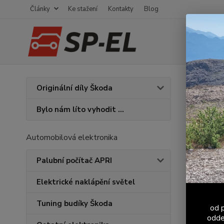
Články
Ke stažení
Kontakty
Blog
Úvod
V
Originální díly Škoda
(trojůhelní
Bylo nám líto vyhodit ...
Mont
(tro
Automobilová elektronika
Palubní počítač APRI
Elektrické naklápění světel
Tuning budíky Škoda
od p
odde