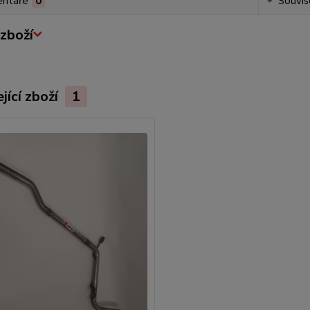
ntáře
0
Souvise
zboží
jící zboží
1