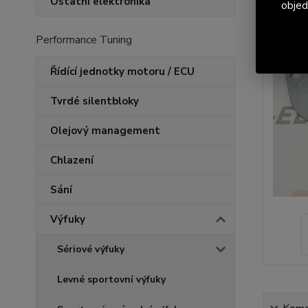
Ostatní elektronika
objed
Performance Tuning
Řídící jednotky motoru / ECU
Tvrdé silentbloky
Olejový management
Chlazení
Sání
Výfuky
Sériové výfuky
Levné sportovní výfuky