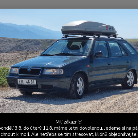
Nevíte
Hledat
+420
Po - P
ýfuky
Příslušenství
Montážní materiál
Montážní sady
Montážn
ková příruba)
ážní sada pro středový díl výfuk
jůhelníková příruba)
Dos
Milí zákaznící,
ondělí 3.8. do úterý 11.8. máme letní dovolenou. Jedeme si na pá
20
chnout k moři. Ale netřeba se tím stresovat, klidně objednávejte,
170