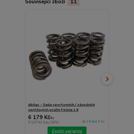
Související zboží
11
Akce
Novinka
dbilas - Sada sportovních / závodních
SP-EL - Časo
ventilových pružin Felicia 1.6
6 179 Kč
5 150 Kč
/
ks
do 14 dnů 5 ks
5 107 Kč
bez DPH
4 256 Kč
bez
Zvolit variantu