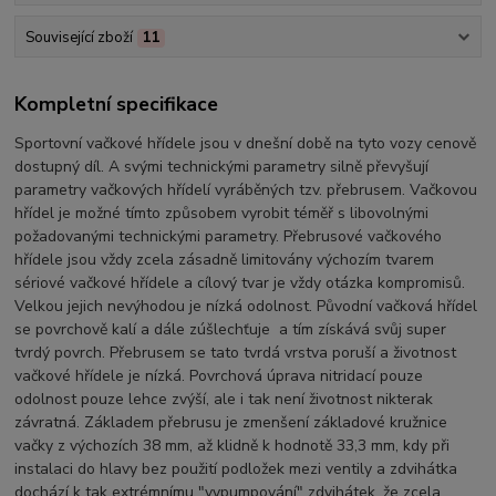
Související zboží
11
Kompletní specifikace
Sportovní vačkové hřídele jsou v dnešní době na tyto vozy cenově
dostupný díl. A svými technickými parametry silně převyšují
parametry vačkových hřídelí vyráběných tzv. přebrusem. Vačkovou
hřídel je možné tímto způsobem vyrobit téměř s libovolnými
požadovanými technickými parametry. Přebrusové vačkového
hřídele jsou vždy zcela zásadně limitovány výchozím tvarem
sériové vačkové hřídele a cílový tvar je vždy otázka kompromisů.
Velkou jejich nevýhodou je nízká odolnost. Původní vačková hřídel
se povrchově kalí a dále zúšlechťuje a tím získává svůj super
tvrdý povrch. Přebrusem se tato tvrdá vrstva poruší a životnost
vačkové hřídele je nízká. Povrchová úprava nitridací pouze
odolnost pouze lehce zvýší, ale i tak není životnost nikterak
závratná. Základem přebrusu je zmenšení základové kružnice
vačky z výchozích 38 mm, až klidně k hodnotě 33,3 mm, kdy při
instalaci do hlavy bez použití podložek mezi ventily a zdvihátka
dochází k tak extrémnímu "vypumpování" zdvihátek, že zcela