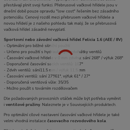
přestávají plnit svoji funkci. Přebrusové vačkové hřídele jsou v
dnešní době pouze opravdu "low cost" řešením bez zásadního
potenciálu. Cenový rozdíl mezi přebrusem vačkové hřídele a
novou hřídelí je z našeho pohledu tak malý, že se přebrusová
vačková hřídel zásadně nevyplatí.
Sportovní nebo závodní vačková hřídel Felicia 1.6 (AEE / 8V)
- Optimální pro běžné silniční použití
- Určeno pro použití s hydraulickými zdvihátky ventilů
- Časování vačkové hřídele v 0 mm zdvihu: sání 268° / výfuk 268°
- Doporučené časování sacích ventilů: 107°
- Zdvih ventilů: sání11,5 mm / výfuk 11,5 mm
- Časování ventilů: sání 27°/61°, výfuk 61° / 27°
- Doporučená ventilová vůle: 35/35
- Možno použít s továrním rozdělovačem
Dle požadovaných provozních otáček může být potřeba vyměnit
i
ventilové pružiny
. Naleznete je v Souvisejících produktech.
Pro optimální cílové nastavení časování vačkové hřídele je také
velmi vhodná instalace
časovacího rozvodového kola
.