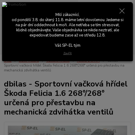
0
ks
+420 603 411 581
CZK
za
0,00 Kč
Po - Pá 9:00 - 17:00
Milí zákaznící,
od pondělí 3.8. do úterý 11.8. máme letní dovolenou. Jedeme si
na pár dní oddechnout k moři. Ale netřeba se tím stresovat,
Menu
klidně objednávejte, Vaše objednávka se nikde neztratí, ale
expedovat budeme zase až ve středu 12.8.
Hledat
Váš SP-EL tým
Zavřít
Úvod
Části motoru
Vačkové hřídele
Felicia 1.6 MPI
dbilas -
Sportovní vačková hřídel Škoda Felicia 1.6 268°/268° určená pro přestavbu na
mechanická zdvihátka ventilů
dbilas - Sportovní vačková hřídel
Škoda Felicia 1.6 268°/268°
určená pro přestavbu na
mechanická zdvihátka ventilů