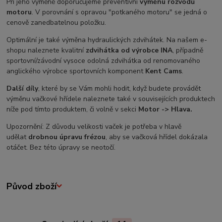
Při jeho výměně doporučujeme preventivní
výměnu rozvodů
motoru
. V porovnání s opravou "potkaného motoru" se jedná o
cenově zanedbatelnou položku.
Optimální je také výměna hydraulických zdvihátek. Na našem e-
shopu naleznete kvalitní
zdvihátka od výrobce INA
, případně
sportovní/závodní vysoce odolná zdvihátka od renomovaného
anglického výrobce sportovních komponent
Kent Cams
.
Další díly
, které by se Vám mohli hodit, když budete provádět
výměnu vačkové hřídele naleznete také v souvisejících produktech
níže pod tímto produktem, či volně v sekci
Motor -> Hlava.
Upozornění: Z důvodu velikosti vaček je potřeba v hlavě
udělat
drobnou úpravu frézou
, aby se vačková hřídel dokázala
otáčet. Bez této úpravy se neotočí.
Původ zboží