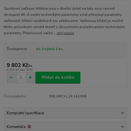
Sportovní vačkové hřídele jsou v dnešní době na tyto vozy cenově
dostupný díl. A svými technickými parametry silně převyšují parametry
vačkových hřídelí vyráběných tzv. přebrusem. Vačkovou hřídel je možné
tímto způsobem vyrobit téměř s libovolnými požadovanými technickými
parametry. Přebrusové vačko...
celý popis
Dostupnost
do 3 týdnů 1 ks
9 802 Kč
/
ks
8 101 Kč
bez DPH
Přidat do košíku
Číslo produktu:
DBI_MECH_23.142.008
Kompletní specifikace
Komentáře
0