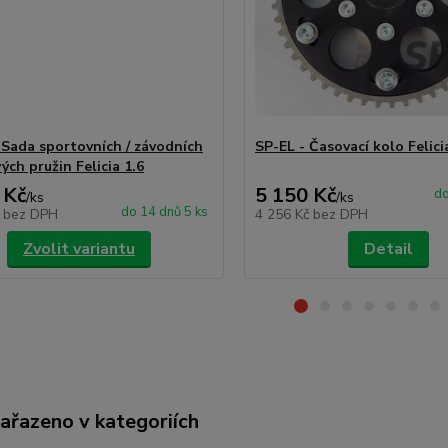
- Sada sportovních / závodních
SP-EL - Časovací kolo Felici
ých pružin Felicia 1.6
 Kč
5 150 Kč
do
/
ks
/
ks
do 14 dnů 5 ks
č
bez DPH
4 256 Kč
bez DPH
Zvolit variantu
Detail
zařazeno v kategoriích