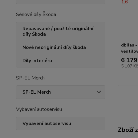
Sériové díly Škoda
Repasované / použité originální
díly Škoda
dbilas 
Nové neoriginální díly škoda
ventilov
6 179
Díly interiéru
5 107 K
SP-EL Merch
SP-EL Merch
Vybavení autoservisu
Vybavení autoservisu
Zboží 