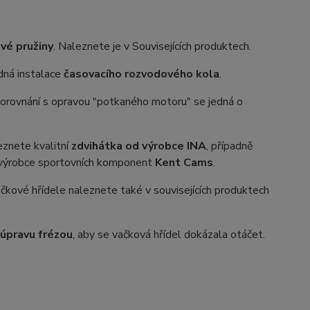
vé pružiny
. Naleznete je v Souvisejících produktech.
odná instalace
časovacího rozvodového kola
.
porovnání s opravou "potkaného motoru" se jedná o
eznete kvalitní
zdvihátka od výrobce INA
, případně
 výrobce sportovních komponent
Kent Cams
.
čkové hřídele naleznete také v souvisejících produktech
úpravu frézou
, aby se vačková hřídel dokázala otáčet.