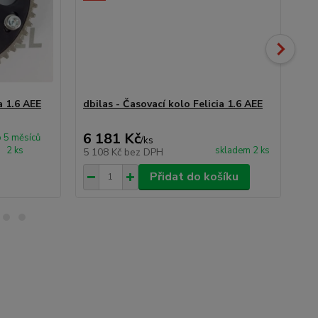
a 1.6 AEE
dbilas - Časovací kolo Felicia 1.6 AEE
CO
vo
6 181 Kč
1 
 5 měsíců
/
ks
2 ks
skladem 2 ks
5 108 Kč
bez DPH
1 
Přidat do košíku