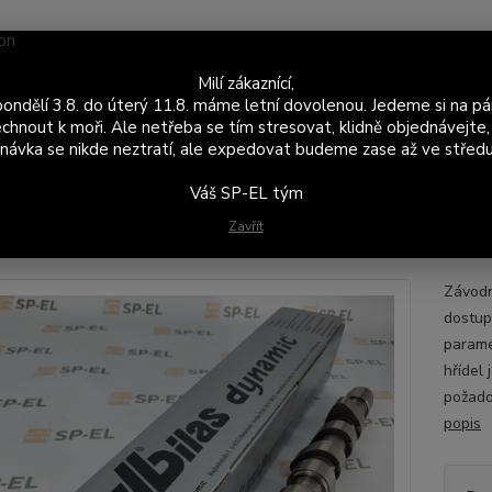
Nevíte
Milí zákaznící,
Hledat
+420
ondělí 3.8. do úterý 11.8. máme letní dovolenou. Jedeme si na pá
Po - P
chnout k moři. Ale netřeba se tím stresovat, klidně objednávejte,
návka se nikde neztratí, ale expedovat budeme zase až ve středu
ásti motoru
Vačkové hřídele
Felicia 1.6 MPI
dbilas - Závodní vač
Váš SP-EL tým
as - Závodní vačková hřídel Škoda
Zavřít
Závodn
dostup
parame
hřídel
požado
popis