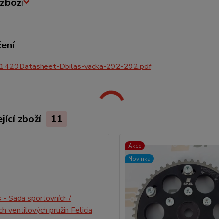
zboží
žení
1429Datasheet-Dbilas-vacka-292-292.pdf
jící zboží
11
Akce
Novinka