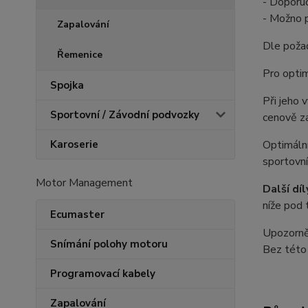
- Doporuč
- Možno 
Zapalování
Dle poža
Řemenice
Pro optim
Spojka
Při jeho
Sportovní / Závodní podvozky
cenově z
Optimální
Karoserie
sportovn
Motor Management
Další díl
níže pod 
Ecumaster
Upozorněn
Snímání polohy motoru
Bez této 
Programovací kabely
Zapalování