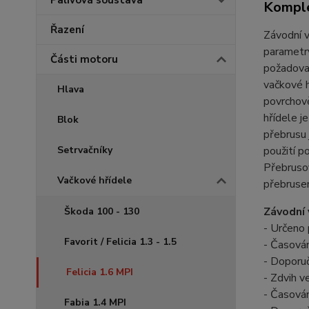
Palivová soustava
Komple
Řazení
Závodní v
parametry
Části motoru
požadova
vačkové h
Hlava
povrchově
hřídele j
Blok
přebrusu 
použití p
Setrvačníky
Přebrusov
Vačkové hřídele
přebrusem
Závodní 
Škoda 100 - 130
- Určeno 
Favorit / Felicia 1.3 - 1.5
- Časován
- Doporuč
Felicia 1.6 MPI
- Zdvih v
- Časován
Fabia 1.4 MPI