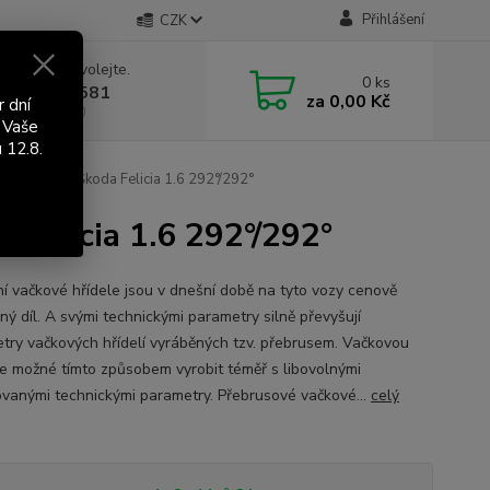
Přihlášení
CZK
 si rady? Zavolejte.
0
ks
 603 411 581
za
0,00 Kč
r dní
á 9:00 - 17:00
 Vaše
 12.8.
ková hřídel Škoda Felicia 1.6 292°/292°
 Felicia 1.6 292°/292°
í vačkové hřídele jsou v dnešní době na tyto vozy cenově
ný díl. A svými technickými parametry silně převyšují
try vačkových hřídelí vyráběných tzv. přebrusem. Vačkovou
 je možné tímto způsobem vyrobit téměř s libovolnými
vanými technickými parametry. Přebrusové vačkové...
celý