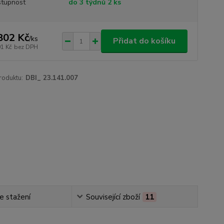
tupnost
do 3 týdnů 2 ks
802 Kč
/
ks
Přidat do košíku
01 Kč
bez DPH
roduktu:
DBI_ 23.141.007
e stažení
Související zboží
11