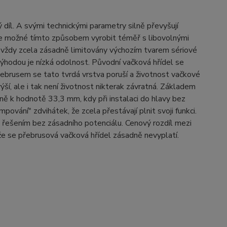
díl. A svými technickými parametry silně převyšují
 je možné tímto způsobem vyrobit téměř s libovolnými
vždy zcela zásadně limitovány výchozím tvarem sériové
výhodou je nízká odolnost. Původní vačková hřídel se
Přebrusem se tato tvrdá vrstva poruší a životnost vačkové
ýší, ale i tak není životnost nikterak závratná. Základem
ně k hodnotě 33,3 mm, kdy při instalaci do hlavy bez
ování" zdvihátek, že zcela přestávají plnit svoji funkci.
 řešením bez zásadního potenciálu. Cenový rozdíl mezi
 že se přebrusová vačková hřídel zásadně nevyplatí.