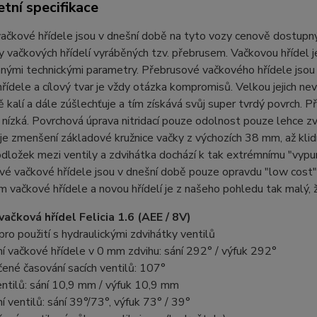
tní specifikace
ačkové hřídele jsou v dnešní době na tyto vozy cenově dostupný 
 vačkových hřídelí vyráběných tzv. přebrusem. Vačkovou hřídel
nými technickými parametry. Přebrusové vačkového hřídele jsou 
řídele a cílový tvar je vždy otázka kompromisů. Velkou jejich ne
 kalí a dále zúšlechťuje a tím získává svůj super tvrdý povrch. 
e nízká. Povrchová úprava nitridací pouze odolnost pouze lehce zv
je zmenšení základové kružnice vačky z výchozích 38 mm, až klid
odložek mezi ventily a zdvihátka dochází k tak extrémnímu "vypump
é vačkové hřídele jsou v dnešní době pouze opravdu "low cost"
 vačkové hřídele a novou hřídelí je z našeho pohledu tak malý,
vačková hřídel Felicia 1.6 (AEE / 8V)
pro použití s hydraulickými zdvihátky ventilů
í vačkové hřídele v 0 mm zdvihu: sání 292° / výfuk 292°
ené časování sacích ventilů: 107°
entilů: sání 10,9 mm / výfuk 10,9 mm
í ventilů: sání 39°/73°, výfuk 73° / 39°