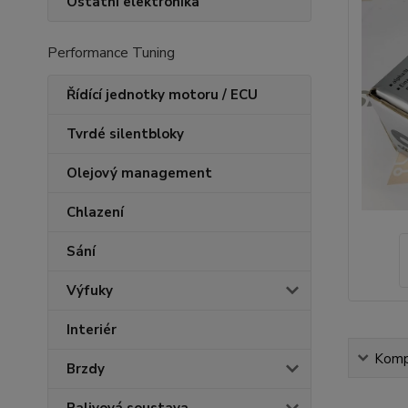
Ostatní elektronika
Performance Tuning
Řídící jednotky motoru / ECU
Tvrdé silentbloky
Olejový management
Chlazení
Sání
Výfuky
Interiér
Kompl
Brzdy