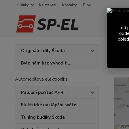
Články
Ke stažení
Kontakty
Blog
od p
odde
objed
Úvod
Č
Originální díly Škoda
dbil
Bylo nám líto vyhodit ...
Automobilová elektronika
Palubní počítač APRI
Elektrické naklápění světel
Tuning budíky Škoda