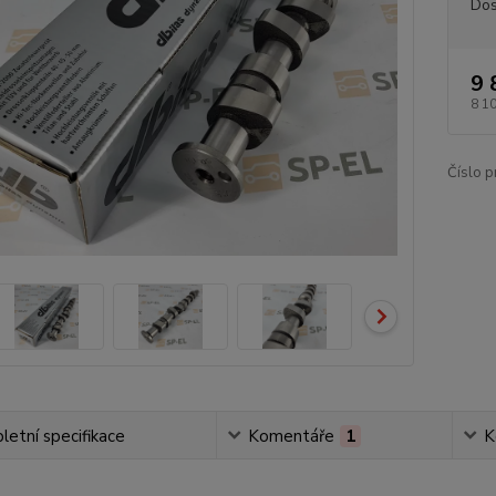
Dos
9 
8 1
Číslo p
etní specifikace
Komentáře
1
K