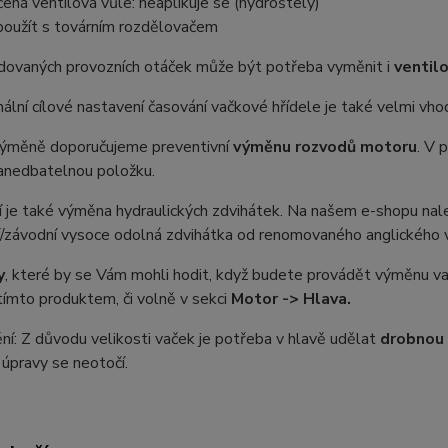
ená ventilová vůle: neaplikuje se (hydroštely)
použít s továrním rozdělovačem
dovaných provozních otáček může být potřeba vyměnit i
ventilo
ální cílové nastavení časování vačkové hřídele je také velmi vh
 výměně doporučujeme preventivní
výměnu rozvodů motoru
. V 
anedbatelnou položku.
 je také výměna hydraulických zdvihátek. Na našem e-shopu nal
í/závodní vysoce odolná zdvihátka od renomovaného anglického
y
, které by se Vám mohli hodit, když budete provádět výměnu va
tímto produktem, či volně v sekci
Motor -> Hlava.
í: Z důvodu velikosti vaček je potřeba v hlavě udělat
drobnou 
úpravy se neotočí.